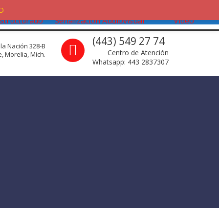
ableado
IoT / GPS / Telemática y
Audio y
O
structurado
Señalización Audiovisual
Video
Call us
(443) 549 27 74
 la Nación 328-B
Centro de Atención
, Morelia, Mich.
Whatsapp: 443 2837307