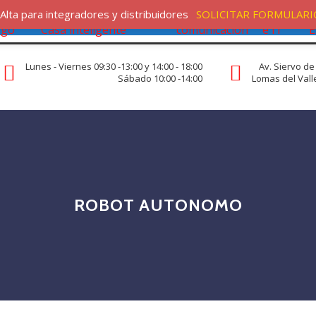
ción
Alarmas / Intrusión y
Radio
Redes
C
Alta para integradores y distribuidores
SOLICITAR FORMULARI
ego
Casa inteligente
comunicación
e IT
E
Lunes - Viernes 09:30 -13:00 y 14:00 - 18:00
Av. Siervo de
Sábado 10:00 -14:00
Lomas del Valle
ROBOT AUTONOMO