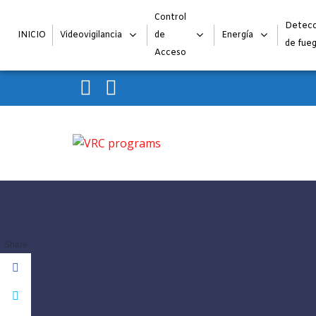
Control
Detecc
INICIO
Videovigilancia
de
Energía
de fue
Acceso
Skip to navigation
Skip to content
VRC programs
La seguridad de su empresa es nuestro negocio.
Share