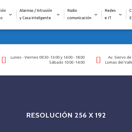
Alta para integradores y distribuidores
SOLICITAR FORMULARI
ión
Alarmas / Intrusión
Radio
Redes
C
go
y Casa inteligente
comunicación
e IT
E
Lunes - Viernes 09:30 -13:00 y 14:00 - 18:00
Av. Siervo de
Sábado 10:00 -14:00
Lomas del Valle
RESOLUCIÓN 256 X 192