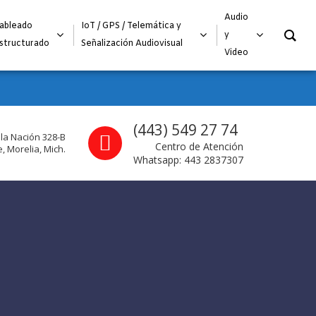
O
Audio
ableado
IoT / GPS / Telemática y
y
structurado
Señalización Audiovisual
Video
Call us
(443) 549 27 74
 la Nación 328-B
Centro de Atención
, Morelia, Mich.
Whatsapp: 443 2837307