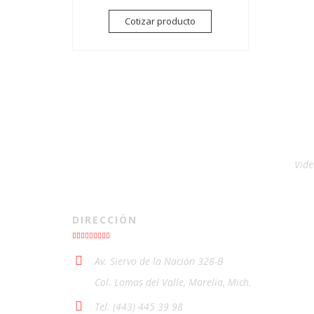
Cotizar producto
Vide
DIRECCIÓN
Av. Siervo de la Nación 328-B
Col. Lomas del Valle, Morelia, Mich.
Tel. (443) 445 39 98