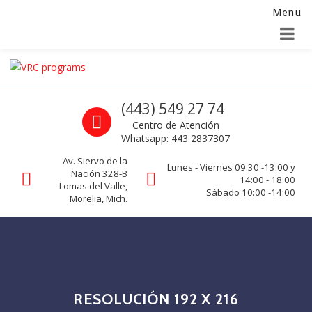
Menu
Alta para integradores y distribuidores
SOLICITAR FORMULARIO
Skip to navigation
Skip to content
VRC programs
Call us
(443) 549 27 74
La seguridad de su empresa es nuestro negocio.
Centro de Atención
Whatsapp: 443 2837307
Av. Siervo de la
Lunes - Viernes 09:30 -13:00 y
Nación 328-B
14:00 - 18:00
Lomas del Valle,
Sábado 10:00 -14:00
Morelia, Mich.
RESOLUCIÓN 192 X 216