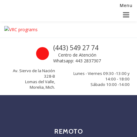
Menu
Alta para integradores y distribuidores
SOLICITAR FORMULARIO
Skip to navigation
Skip to content
VRC programs
Call us
(443) 549 27 74
La seguridad de su empresa es nuestro negocio.
Centro de Atención
Whatsapp: 443 2837307
Av. Siervo de la Nación
Lunes - Viernes 09:30 -13:00 y
328-B
14:00 - 18:00
Lomas del Valle,
Sábado 10:00 -14:00
Morelia, Mich.
REMOTO