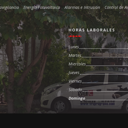
ovigilancia
Energía Fotovoltaica
Alarmas e Intrusión
Control de A
HORAS LABORALES
Lunes
Martes
Miercoles
Jueves
Viernes
Sábado
Domingo