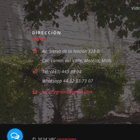
Vide
DIRECCIÓN
Av. Siervo de la Nación 328-B
Col. Lomas del Valle, Morelia, Mich.
Tel. (443) 445 39 98
Whatsapp 44 32 83 73 07
vrc.programs@gmail.com
© 2024 VRC
programs