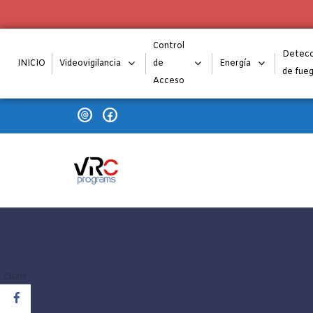
Control
Detecc
INICIO
Videovigilancia
de
Energía
de fue
Acceso
Skip to navigation
Skip to content
VRC programs
La seguridad de su empresa es nuestro negocio.
Share