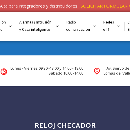
Alta para integradores y distribuidores
SOLICITAR FORMULARI
ión
Alarmas / Intrusión
Radio
Redes
C
go
y Casa inteligente
comunicación
e IT
E
Lunes - Viernes 09:30 -13:00 y 14:00 - 18:00
Av. Siervo de
Sábado 10:00 -14:00
Lomas del Valle
RELOJ CHECADOR