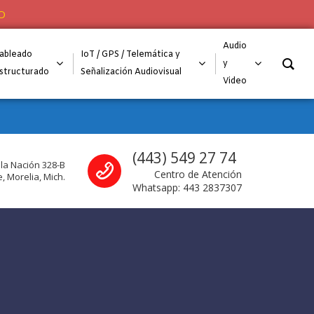
O
Audio
ableado
IoT / GPS / Telemática y
y
structurado
Señalización Audiovisual
Video
Call us
(443) 549 27 74
 la Nación 328-B
Centro de Atención
, Morelia, Mich.
Whatsapp: 443 2837307