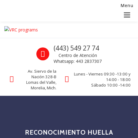
Menu
Alta para integradores y distribuidores
SOLICITAR FORMULARIO
Skip to navigation
Skip to content
VRC programs
Call us
(443) 549 27 74
La seguridad de su empresa es nuestro negocio.
Centro de Atención
Whatsapp: 443 2837307
Av. Siervo de la
Lunes - Viernes 09:30 -13:00 y
Nación 328-B
14:00 - 18:00
Lomas del Valle,
Sábado 10:00 -14:00
Morelia, Mich.
RECONOCIMIENTO HUELLA