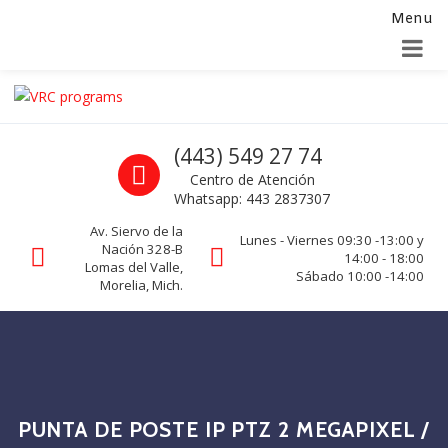
Menu
Alta para integradores y distribuidores
SOLICITAR FORMULARIO
Skip to navigation
Skip to content
VRC programs
Call us
(443) 549 27 74
La seguridad de su empresa es nuestro negocio.
Centro de Atención
Whatsapp: 443 2837307
Av. Siervo de la
Lunes - Viernes 09:30 -13:00 y
Nación 328-B
14:00 - 18:00
Lomas del Valle,
Sábado 10:00 -14:00
Morelia, Mich.
PUNTA DE POSTE IP PTZ 2 MEGAPIXEL /