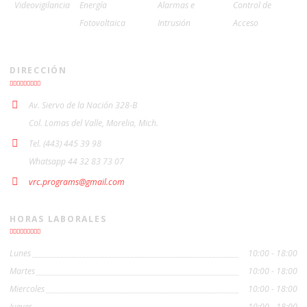
Videovigilancia
Energía
Alarmas e
Control de
Fotovoltaica
Intrusión
Acceso
DIRECCIÓN
Av. Siervo de la Nación 328-B
Col. Lomas del Valle, Morelia, Mich.
Tel. (443) 445 39 98
Whatsapp 44 32 83 73 07
vrc.programs@gmail.com
HORAS LABORALES
Lunes
10:00 - 18:00
Martes
10:00 - 18:00
Miercoles
10:00 - 18:00
Jueves
10:00 - 18:00