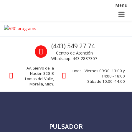
Menu
Alta para integradores y distribuidores
SOLICITAR FORMULARIO
Skip to navigation
Skip to content
VRC programs
Call us
(443) 549 27 74
La seguridad de su empresa es nuestro negocio.
Centro de Atención
Whatsapp: 443 2837307
Av. Siervo de la
Lunes - Viernes 09:30 -13:00 y
Nación 328-B
14:00 - 18:00
Lomas del Valle,
Sábado 10:00 -14:00
Morelia, Mich.
PULSADOR