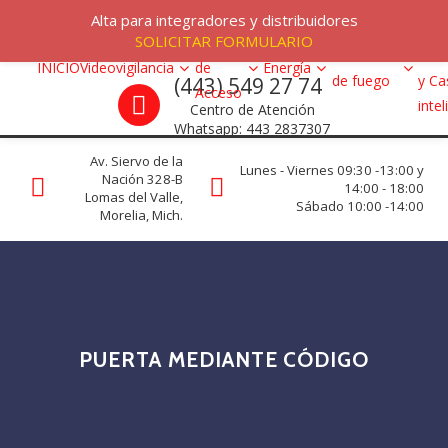
Skip to navigation
Skip to content
Menu
Alta para integradores y distribuidores
Alar
SOLICITAR FORMULARIO
Control
VRC programs
Detección
Intr
INICIO
Videovigilancia
de
Energía
Call us
de fuego
y Ca
(443) 549 27 74
La seguridad de su empresa es nuestro negocio.
Acceso
inte
Centro de Atención
Whatsapp: 443 2837307
Av. Siervo de la
Lunes - Viernes 09:30 -13:00 y
Nación 328-B
14:00 - 18:00
Lomas del Valle,
Sábado 10:00 -14:00
Morelia, Mich.
PUERTA MEDIANTE CÓDIGO