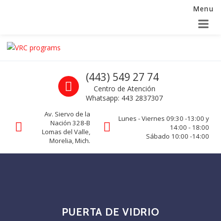
Menu
Alta para integradores y distribuidores
SOLICITAR FORMULARIO
Skip to navigation
Skip to content
VRC programs
Call us
(443) 549 27 74
La seguridad de su empresa es nuestro negocio.
Centro de Atención
Whatsapp: 443 2837307
Av. Siervo de la
Lunes - Viernes 09:30 -13:00 y
Nación 328-B
14:00 - 18:00
Lomas del Valle,
Sábado 10:00 -14:00
Morelia, Mich.
PUERTA DE VIDRIO