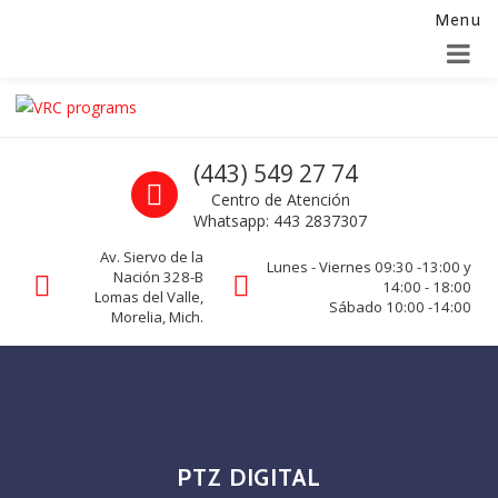
Menu
Alta para integradores y distribuidores
SOLICITAR FORMULARIO
Skip to navigation
Skip to content
VRC programs
Call us
(443) 549 27 74
La seguridad de su empresa es nuestro negocio.
Centro de Atención
Whatsapp: 443 2837307
Av. Siervo de la
Lunes - Viernes 09:30 -13:00 y
Nación 328-B
14:00 - 18:00
Lomas del Valle,
Sábado 10:00 -14:00
Morelia, Mich.
PTZ DIGITAL