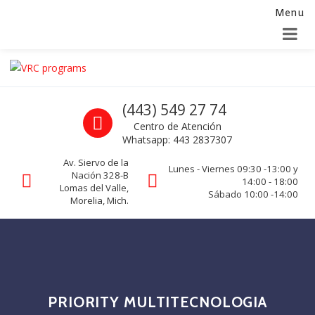
Menu
Alta para integradores y distribuidores
SOLICITAR FORMULARIO
Skip to navigation
Skip to content
VRC programs
Call us
(443) 549 27 74
La seguridad de su empresa es nuestro negocio.
Centro de Atención
Whatsapp: 443 2837307
Av. Siervo de la
Lunes - Viernes 09:30 -13:00 y
Nación 328-B
14:00 - 18:00
Lomas del Valle,
Sábado 10:00 -14:00
Morelia, Mich.
PRIORITY MULTITECNOLOGIA