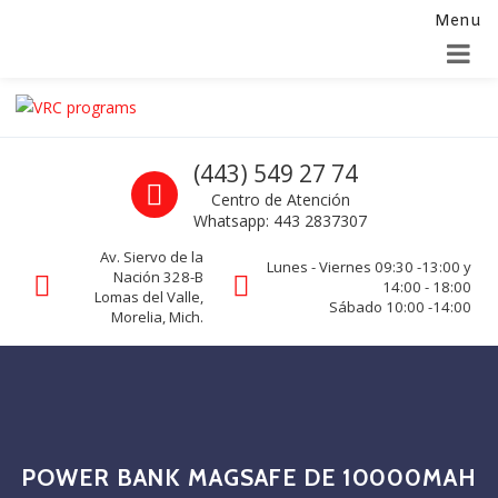
Menu
Alta para integradores y distribuidores
SOLICITAR FORMULARIO
Skip to navigation
Skip to content
VRC programs
Call us
(443) 549 27 74
La seguridad de su empresa es nuestro negocio.
Centro de Atención
Whatsapp: 443 2837307
Av. Siervo de la
Lunes - Viernes 09:30 -13:00 y
Nación 328-B
14:00 - 18:00
Lomas del Valle,
Sábado 10:00 -14:00
Morelia, Mich.
POWER BANK MAGSAFE DE 10000MAH