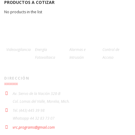
PRODUCTOS A COTIZAR
No products in the list
Videovigilancia
Energía
Alarmas e
Control de
Fotovoltaica
Intrusión
Acceso
DIRECCIÓN
Av. Siervo de la Nación 328-B
Col. Lomas del Valle, Morelia, Mich.
Tel. (443) 445 39 98
Whatsapp 44 32 83 73 07
vrc.programs@gmail.com