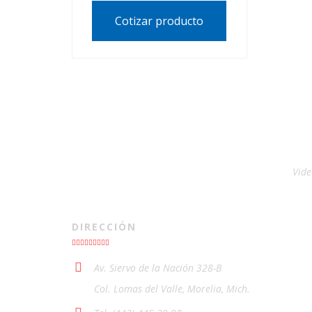
Cotizar producto
Vide
DIRECCIÓN
Av. Siervo de la Nación 328-B
Col. Lomas del Valle, Morelia, Mich.