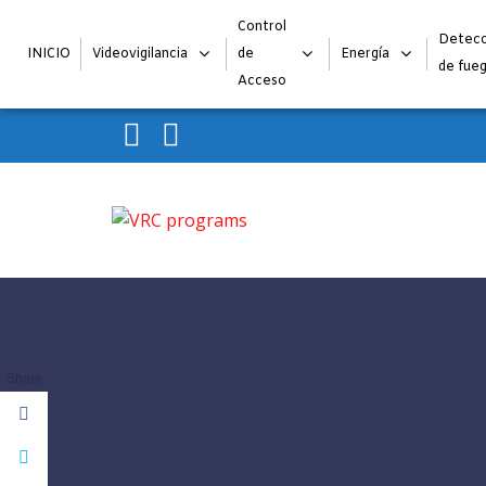
Control
Detecc
INICIO
Videovigilancia
de
Energía
de fue
Acceso
Skip to navigation
Skip to content
VRC programs
La seguridad de su empresa es nuestro negocio.
Share