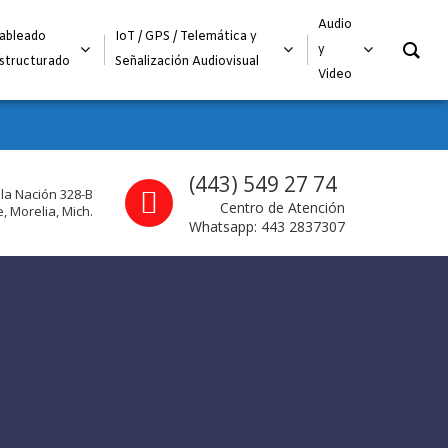
O
Audio
ableado
IoT / GPS / Telemática y
y
structurado
Señalización Audiovisual
Video
Call us
(443) 549 27 74
 la Nación 328-B
Centro de Atención
, Morelia, Mich.
Whatsapp: 443 2837307