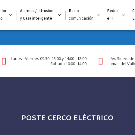
Alta para integradores y distribuidores
SOLICITAR FORMULARI
ión
Alarmas / Intrusión
Radio
Redes
C
go
y Casa inteligente
comunicación
e IT
E
Lunes - Viernes 09:30 -13:00 y 14:00 - 18:00
Av. Siervo de
Sábado 10:00 -14:00
Lomas del Valle
POSTE CERCO ELÉCTRICO