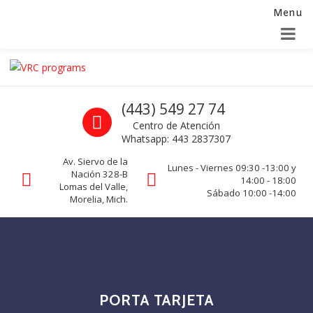
Menu
Alta para integradores y distribuidores
SOLICITAR FORMULARIO
Skip to navigation
Skip to content
VRC programs
Call us
(443) 549 27 74
La seguridad de su empresa es nuestro negocio.
Centro de Atención
Whatsapp: 443 2837307
Av. Siervo de la
Lunes - Viernes 09:30 -13:00 y
Nación 328-B
14:00 - 18:00
Lomas del Valle,
Sábado 10:00 -14:00
Morelia, Mich.
PORTA TARJETA