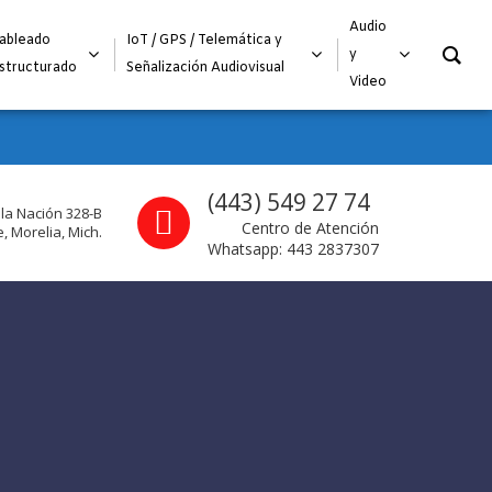
O
Audio
ableado
IoT / GPS / Telemática y
y
structurado
Señalización Audiovisual
Video
Call us
(443) 549 27 74
 la Nación 328-B
Centro de Atención
, Morelia, Mich.
Whatsapp: 443 2837307