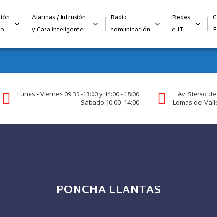
Alta para integradores y distribuidores
SOLICITAR FORMULARI
ión
Alarmas / Intrusión
Radio
Redes
C
go
y Casa inteligente
comunicación
e IT
E
Lunes - Viernes 09:30 -13:00 y 14:00 - 18:00
Av. Siervo de
Sábado 10:00 -14:00
Lomas del Valle
PONCHA LLANTAS