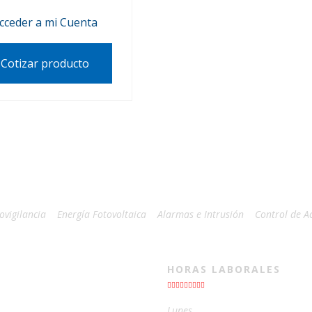
cceder a mi Cuenta
Cotizar producto
ovigilancia
Energía Fotovoltaica
Alarmas e Intrusión
Control de A
HORAS LABORALES
Lunes