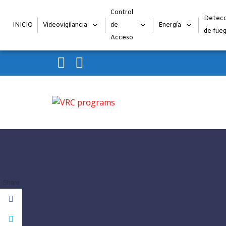
Control
Detecc
INICIO
Videovigilancia
de
Energía
de fue
Acceso
Skip to navigation
Skip to content
VRC programs
La seguridad de su empresa es nuestro negocio.
Share