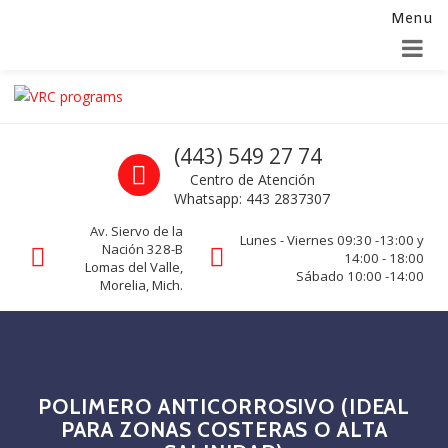
Menu
Alta para integradores y distribuidores
SOLICITAR FORMULARIO
Skip to navigation
Skip to content
VRC programs
Call us
(443) 549 27 74
La seguridad de su empresa es nuestro negocio.
Centro de Atención
Whatsapp: 443 2837307
Av. Siervo de la
Lunes - Viernes 09:30 -13:00 y
Nación 328-B
14:00 - 18:00
Lomas del Valle,
Sábado 10:00 -14:00
Morelia, Mich.
POLIMERO ANTICORROSIVO (IDEAL
PARA ZONAS COSTERAS O ALTA