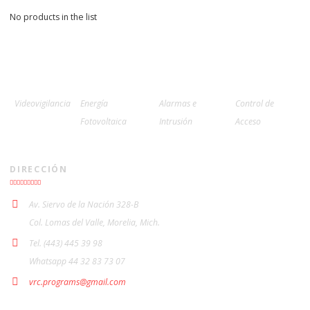
No products in the list
Videovigilancia
Energía
Alarmas e
Control de
Fotovoltaica
Intrusión
Acceso
DIRECCIÓN
Av. Siervo de la Nación 328-B
Col. Lomas del Valle, Morelia, Mich.
Tel. (443) 445 39 98
Whatsapp 44 32 83 73 07
vrc.programs@gmail.com