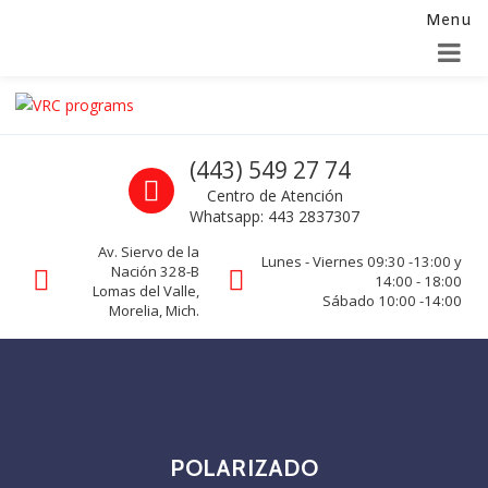
Menu
Alta para integradores y distribuidores
SOLICITAR FORMULARIO
Skip to navigation
Skip to content
VRC programs
Call us
(443) 549 27 74
La seguridad de su empresa es nuestro negocio.
Centro de Atención
Whatsapp: 443 2837307
Av. Siervo de la
Lunes - Viernes 09:30 -13:00 y
Nación 328-B
14:00 - 18:00
Lomas del Valle,
Sábado 10:00 -14:00
Morelia, Mich.
POLARIZADO