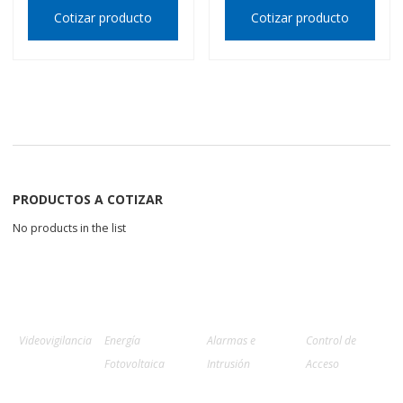
Cotizar producto
Cotizar producto
PRODUCTOS A COTIZAR
No products in the list
Videovigilancia
Energía
Alarmas e
Control de
Fotovoltaica
Intrusión
Acceso