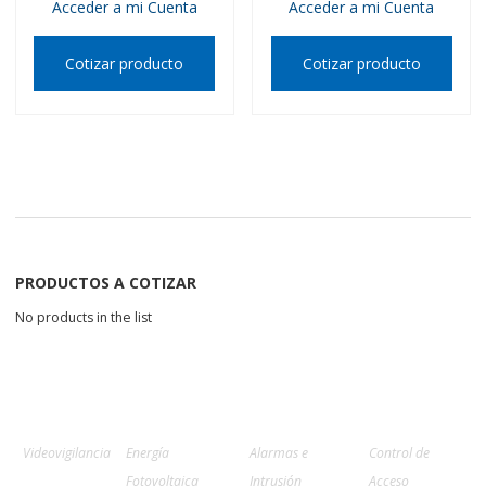
Acceder a mi Cuenta
Acceder a mi Cuenta
Cotizar producto
Cotizar producto
PRODUCTOS A COTIZAR
No products in the list
Videovigilancia
Energía
Alarmas e
Control de
Fotovoltaica
Intrusión
Acceso