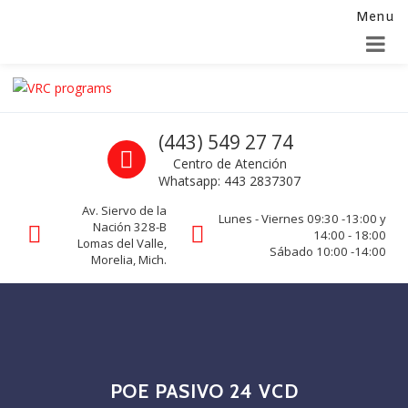
Menu
Alta para integradores y distribuidores
SOLICITAR FORMULARIO
Skip to navigation
Skip to content
VRC programs
Call us
(443) 549 27 74
La seguridad de su empresa es nuestro negocio.
Centro de Atención
Whatsapp: 443 2837307
Av. Siervo de la
Lunes - Viernes 09:30 -13:00 y
Nación 328-B
14:00 - 18:00
Lomas del Valle,
Sábado 10:00 -14:00
Morelia, Mich.
POE PASIVO 24 VCD