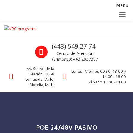
Menu
Alta para integradores y distribuidores
SOLICITAR FORMULARIO
Skip to navigation
Skip to content
VRC programs
Call us
(443) 549 27 74
La seguridad de su empresa es nuestro negocio.
Centro de Atención
Whatsapp: 443 2837307
Av. Siervo de la
Lunes - Viernes 09:30 -13:00 y
Nación 328-B
14:00 - 18:00
Lomas del Valle,
Sábado 10:00 -14:00
Morelia, Mich.
POE 24/48V PASIVO