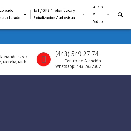
O
Audio
ableado
IoT / GPS / Telemática y
y
structurado
Señalización Audiovisual
Video
Call us
(443) 549 27 74
 la Nación 328-B
Centro de Atención
, Morelia, Mich.
Whatsapp: 443 2837307