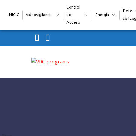
Control
Detecc
INICIO
Videovigilancia
de
Energía
de fue
Acceso
Skip to navigation
Skip to content
VRC programs
La seguridad de su empresa es nuestro negocio.
Share