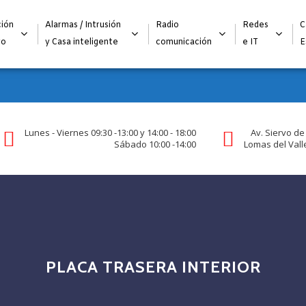
Alta para integradores y distribuidores
SOLICITAR FORMULARI
ión
Alarmas / Intrusión
Radio
Redes
C
go
y Casa inteligente
comunicación
e IT
E
Lunes - Viernes 09:30 -13:00 y 14:00 - 18:00
Av. Siervo de
Sábado 10:00 -14:00
Lomas del Valle
PLACA TRASERA INTERIOR