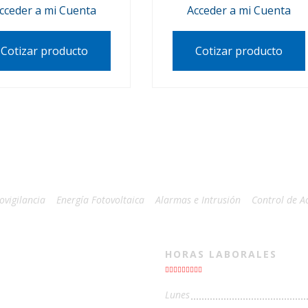
cceder a mi Cuenta
Acceder a mi Cuenta
Cotizar producto
Cotizar producto
ovigilancia
Energía Fotovoltaica
Alarmas e Intrusión
Control de A
HORAS LABORALES
Lunes