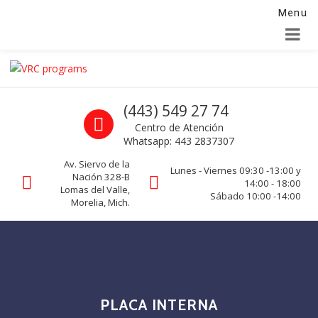
Menu
Alta para integradores y distribuidores
SOLICITAR FORMULARIO
Skip to navigation
Skip to content
VRC programs
Call us
(443) 549 27 74
La seguridad de su empresa es nuestro negocio.
Centro de Atención
Whatsapp: 443 2837307
Av. Siervo de la
Lunes - Viernes 09:30 -13:00 y
Nación 328-B
14:00 - 18:00
Lomas del Valle,
Sábado 10:00 -14:00
Morelia, Mich.
PLACA INTERNA