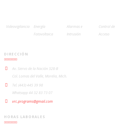
Videovigilancia
Energía
Alarmas e
Control de
Fotovoltaica
Intrusión
Acceso
DIRECCIÓN
Av. Siervo de la Nación 328-B
Col. Lomas del Valle, Morelia, Mich.
Tel. (443) 445 39 98
Whatsapp 44 32 83 73 07
vrc.programs@gmail.com
HORAS LABORALES