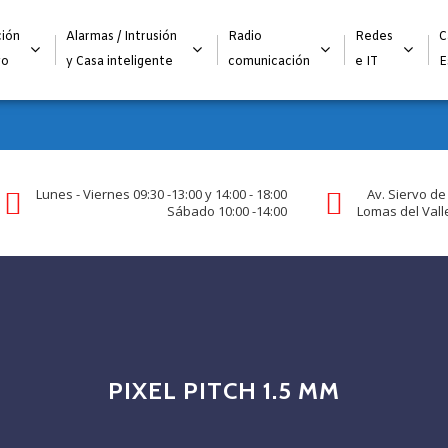
Alta para integradores y distribuidores
SOLICITAR FORMULARI
ión
Alarmas / Intrusión
Radio
Redes
C
go
y Casa inteligente
comunicación
e IT
E
Lunes - Viernes 09:30 -13:00 y 14:00 - 18:00
Av. Siervo de
Sábado 10:00 -14:00
Lomas del Valle
PIXEL PITCH 1.5 MM