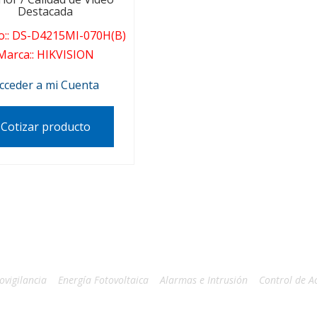
Destacada
o:
:
DS-D4215MI-070H(B)
Marca:
:
HIKVISION
cceder a mi Cuenta
Cotizar producto
ovigilancia
Energía Fotovoltaica
Alarmas e Intrusión
Control de A