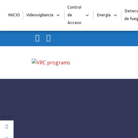
Control
Detecc
INICIO
Videovigilancia
de
Energía
de fue
Acceso
Skip to navigation
Skip to content
VRC programs
La seguridad de su empresa es nuestro negocio.
Share