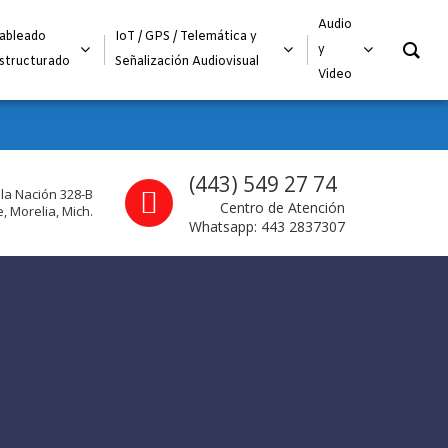
O
Audio
ableado
IoT / GPS / Telemática y
y
structurado
Señalización Audiovisual
Video
Call us
(443) 549 27 74
 la Nación 328-B
Centro de Atención
, Morelia, Mich.
Whatsapp: 443 2837307