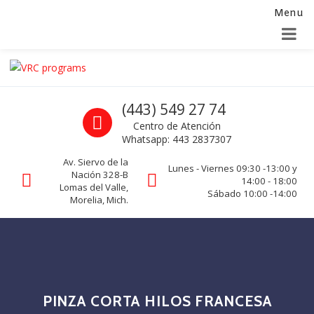
Menu
Alta para integradores y distribuidores
SOLICITAR FORMULARIO
Skip to navigation
Skip to content
VRC programs
Call us
(443) 549 27 74
La seguridad de su empresa es nuestro negocio.
Centro de Atención
Whatsapp: 443 2837307
Av. Siervo de la
Lunes - Viernes 09:30 -13:00 y
Nación 328-B
14:00 - 18:00
Lomas del Valle,
Sábado 10:00 -14:00
Morelia, Mich.
PINZA CORTA HILOS FRANCESA