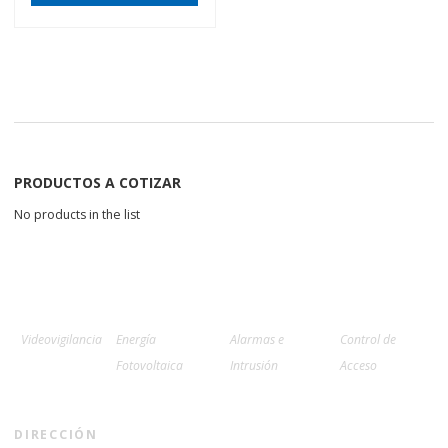
PRODUCTOS A COTIZAR
No products in the list
Videovigilancia
Energía
Alarmas e
Control de
Fotovoltaica
Intrusión
Acceso
DIRECCIÓN