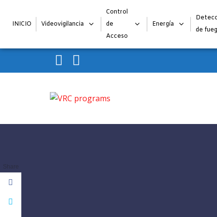
Control
Detecc
INICIO
Videovigilancia
de
Energía
de fue
Acceso
Skip to navigation
Skip to content
VRC programs
La seguridad de su empresa es nuestro negocio.
Share