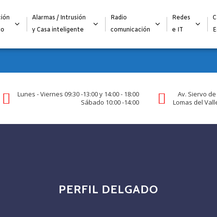
Alta para integradores y distribuidores
SOLICITAR FORMULARI
ión
Alarmas / Intrusión
Radio
Redes
C
go
y Casa inteligente
comunicación
e IT
E
Lunes - Viernes 09:30 -13:00 y 14:00 - 18:00
Av. Siervo de
Sábado 10:00 -14:00
Lomas del Valle
PERFIL DELGADO