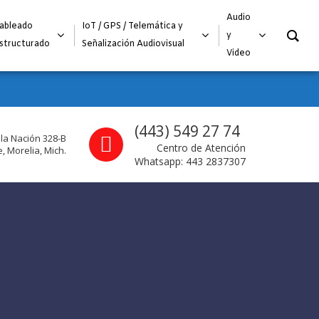
O
Audio
ableado
IoT / GPS / Telemática y
y
structurado
Señalización Audiovisual
Video
Call us
(443) 549 27 74
 la Nación 328-B
Centro de Atención
, Morelia, Mich.
Whatsapp: 443 2837307