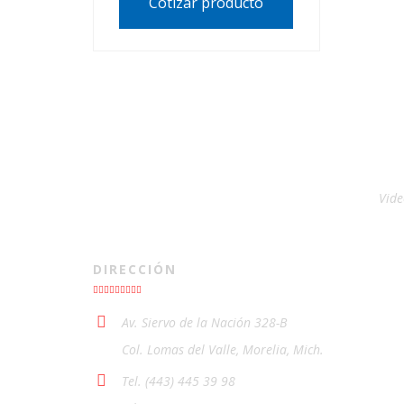
Cotizar producto
Vide
DIRECCIÓN
Av. Siervo de la Nación 328-B
Col. Lomas del Valle, Morelia, Mich.
Tel. (443) 445 39 98