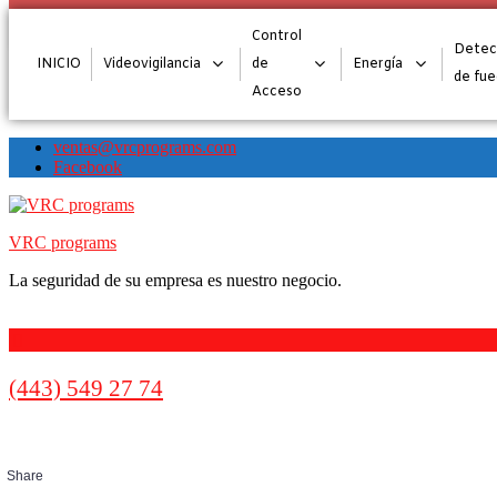
Control
Detec
INICIO
Videovigilancia
de
Energía
de fu
Acceso
Skip
Skip
ventas@vrcprograms.com
to
to
Facebook
navigation
content
VRC programs
La seguridad de su empresa es nuestro negocio.
Call
(443) 549 27 74
us
Share