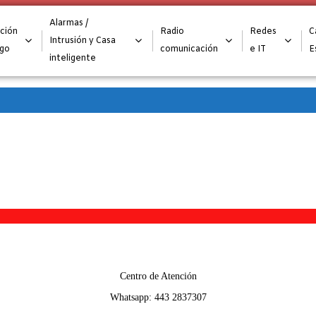
Alta para integradores y distribuidores
SOLICITAR FORMULARI
Alarmas /
ción
Radio
Redes
C
Intrusión y Casa
ego
comunicación
e IT
E
inteligente
Centro de Atención
Whatsapp: 443 2837307