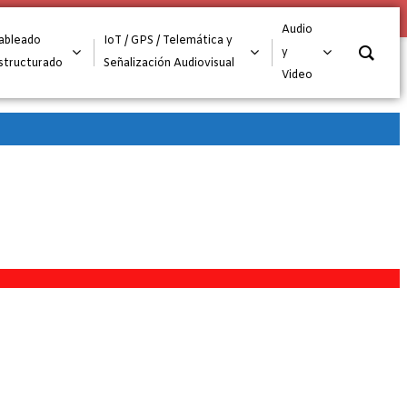
O
Audio
ableado
IoT / GPS / Telemática y
y
structurado
Señalización Audiovisual
Video