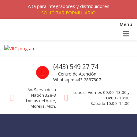
Alta para integradores y distribuidores
SOLICITAR FORMULARIO
Menu
Skip to navigation
Skip to content
VRC programs
Call us
(443) 549 27 74
La seguridad de su empresa es nuestro negocio.
Centro de Atención
Whatsapp: 443 2837307
Av. Siervo de la
Lunes - Viernes 09:30 -13:00 y
Nación 328-B
14:00 - 18:00
Lomas del Valle,
Sábado 10:00 -14:00
Morelia, Mich.