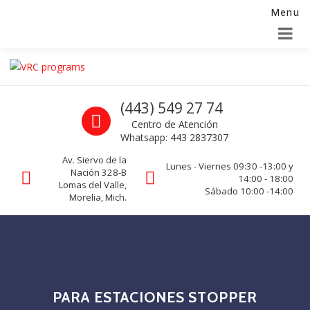
Menu
Alta para integradores y distribuidores
SOLICITAR FORMULARIO
Skip to navigation
Skip to content
VRC programs
Call us
(443) 549 27 74
La seguridad de su empresa es nuestro negocio.
Centro de Atención
Whatsapp: 443 2837307
Av. Siervo de la
Lunes - Viernes 09:30 -13:00 y
Nación 328-B
14:00 - 18:00
Lomas del Valle,
Sábado 10:00 -14:00
Morelia, Mich.
PARA ESTACIONES STOPPER