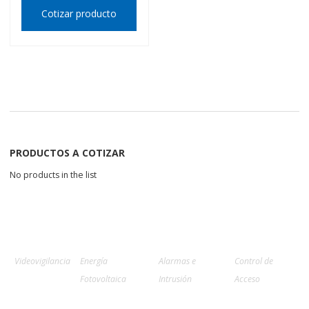
Cotizar producto
PRODUCTOS A COTIZAR
No products in the list
Videovigilancia
Energía
Alarmas e
Control de
Fotovoltaica
Intrusión
Acceso