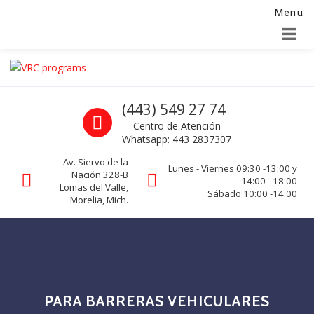
Menu
Alta para integradores y distribuidores
SOLICITAR FORMULARIO
Skip to navigation
Skip to content
VRC programs
Call us
(443) 549 27 74
La seguridad de su empresa es nuestro negocio.
Centro de Atención
Whatsapp: 443 2837307
Av. Siervo de la
Lunes - Viernes 09:30 -13:00 y
Nación 328-B
14:00 - 18:00
Lomas del Valle,
Sábado 10:00 -14:00
Morelia, Mich.
PARA BARRERAS VEHICULARES