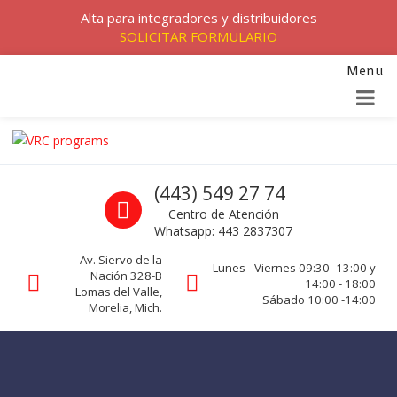
Alta para integradores y distribuidores
SOLICITAR FORMULARIO
Menu
Skip to navigation
Skip to content
VRC programs
Call us
(443) 549 27 74
La seguridad de su empresa es nuestro negocio.
Centro de Atención
Whatsapp: 443 2837307
Av. Siervo de la
Lunes - Viernes 09:30 -13:00 y
Nación 328-B
14:00 - 18:00
Lomas del Valle,
Sábado 10:00 -14:00
Morelia, Mich.