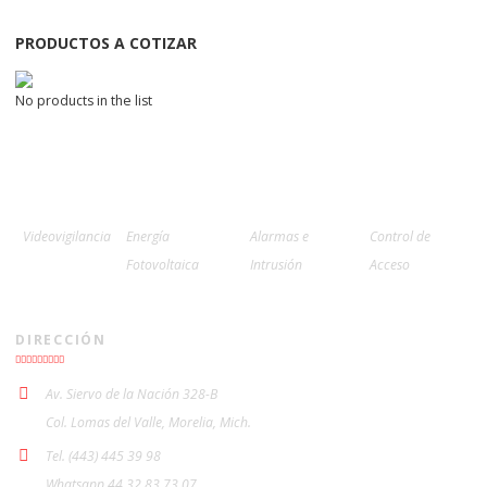
PRODUCTOS A COTIZAR
No products in the list
Videovigilancia
Energía
Alarmas e
Control de
Fotovoltaica
Intrusión
Acceso
DIRECCIÓN
Av. Siervo de la Nación 328-B
Col. Lomas del Valle, Morelia, Mich.
Tel. (443) 445 39 98
Whatsapp 44 32 83 73 07