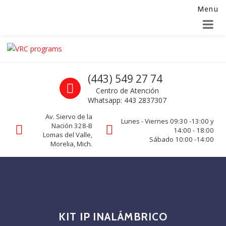
Menu
Alta para integradores y distribuidores
SOLICITAR FORMULARIO
Skip to navigation
Skip to content
VRC programs
Call us
(443) 549 27 74
La seguridad de su empresa es nuestro negocio.
Centro de Atención
Whatsapp: 443 2837307
Av. Siervo de la
Lunes - Viernes 09:30 -13:00 y
Nación 328-B
14:00 - 18:00
Lomas del Valle,
Sábado 10:00 -14:00
Morelia, Mich.
KIT IP INALÁMBRICO