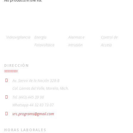
No products in the list
Videovigilancia
Energía
Alarmas e
Control de
Fotovoltaica
Intrusión
Acceso
DIRECCIÓN
Av. Siervo de la Nación 328-B
Col. Lomas del Valle, Morelia, Mich.
Tel. (443) 445 39 98
Whatsapp 44 32 83 73 07
vrc.programs@gmail.com
HORAS LABORALES