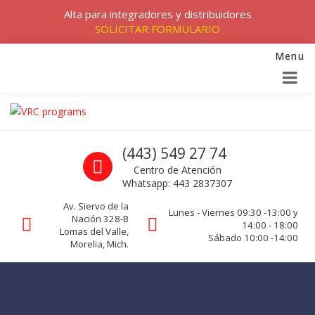
Alta para integradores y distribuidores
SOLICITAR FORMULARIO
Menu
Skip to navigation
Skip to content
VRC programs
Call us
(443) 549 27 74
La seguridad de su empresa es nuestro negocio.
Centro de Atención
Whatsapp: 443 2837307
Av. Siervo de la
Lunes - Viernes 09:30 -13:00 y
Nación 328-B
14:00 - 18:00
Lomas del Valle,
Sábado 10:00 -14:00
Morelia, Mich.