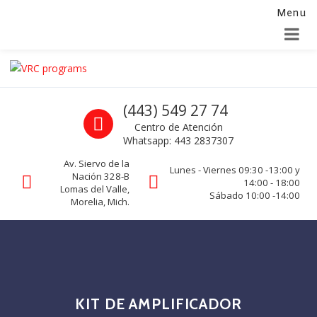
Menu
Alta para integradores y distribuidores
SOLICITAR FORMULARIO
Skip to navigation
Skip to content
VRC programs
Call us
(443) 549 27 74
La seguridad de su empresa es nuestro negocio.
Centro de Atención
Whatsapp: 443 2837307
Av. Siervo de la
Lunes - Viernes 09:30 -13:00 y
Nación 328-B
14:00 - 18:00
Lomas del Valle,
Sábado 10:00 -14:00
Morelia, Mich.
KIT DE AMPLIFICADOR