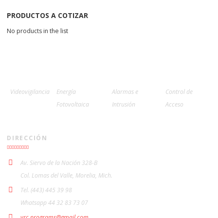
PRODUCTOS A COTIZAR
No products in the list
Videovigilancia
Energía
Alarmas e
Control de
Fotovoltaica
Intrusión
Acceso
DIRECCIÓN
Av. Siervo de la Nación 328-B
Col. Lomas del Valle, Morelia, Mich.
Tel. (443) 445 39 98
Whatsapp 44 32 83 73 07
vrc.programs@gmail.com