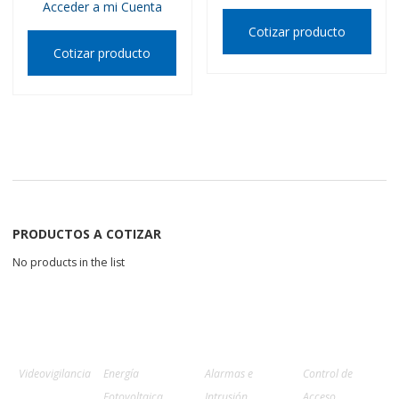
Acceder a mi Cuenta
Cotizar producto
Cotizar producto
PRODUCTOS A COTIZAR
No products in the list
Videovigilancia
Energía
Alarmas e
Control de
Fotovoltaica
Intrusión
Acceso