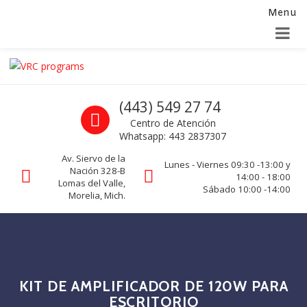
Menu
Alta para integradores y distribuidores
SOLICITAR FORMULARIO
Skip to navigation
Skip to content
VRC programs
Call us
(443) 549 27 74
La seguridad de su empresa es nuestro negocio.
Centro de Atención
Whatsapp: 443 2837307
Av. Siervo de la
Lunes - Viernes 09:30 -13:00 y
Nación 328-B
14:00 - 18:00
Lomas del Valle,
Sábado 10:00 -14:00
Morelia, Mich.
KIT DE AMPLIFICADOR DE 120W PARA
ESCRITORIO