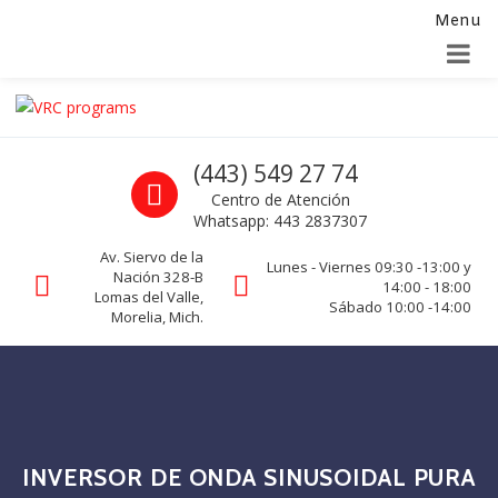
Menu
Alta para integradores y distribuidores
SOLICITAR FORMULARIO
Skip to navigation
Skip to content
VRC programs
Call us
(443) 549 27 74
La seguridad de su empresa es nuestro negocio.
Centro de Atención
Whatsapp: 443 2837307
Av. Siervo de la
Lunes - Viernes 09:30 -13:00 y
Nación 328-B
14:00 - 18:00
Lomas del Valle,
Sábado 10:00 -14:00
Morelia, Mich.
INVERSOR DE ONDA SINUSOIDAL PURA