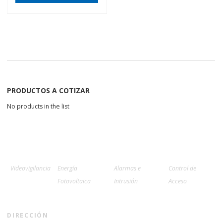
PRODUCTOS A COTIZAR
No products in the list
Videovigilancia
Energía
Alarmas e
Control de
Fotovoltaica
Intrusión
Acceso
DIRECCIÓN