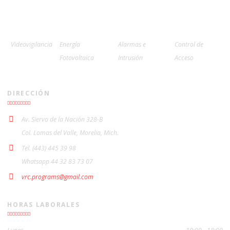
Videovigilancia
Energía
Alarmas e
Control de
Fotovoltaica
Intrusión
Acceso
DIRECCIÓN
Av. Siervo de la Nación 328-B
Col. Lomas del Valle, Morelia, Mich.
Tel. (443) 445 39 98
Whatsapp 44 32 83 73 07
vrc.programs@gmail.com
HORAS LABORALES