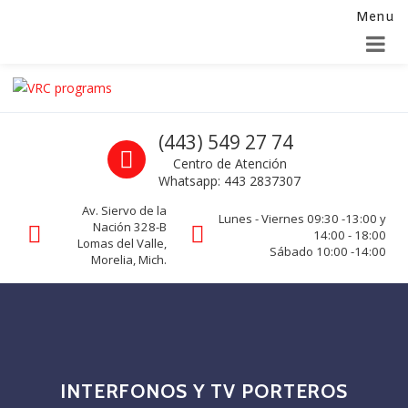
Menu
Alta para integradores y distribuidores
SOLICITAR FORMULARIO
Skip to navigation
Skip to content
VRC programs
Call us
(443) 549 27 74
La seguridad de su empresa es nuestro negocio.
Centro de Atención
Whatsapp: 443 2837307
Av. Siervo de la
Lunes - Viernes 09:30 -13:00 y
Nación 328-B
14:00 - 18:00
Lomas del Valle,
Sábado 10:00 -14:00
Morelia, Mich.
INTERFONOS Y TV PORTEROS