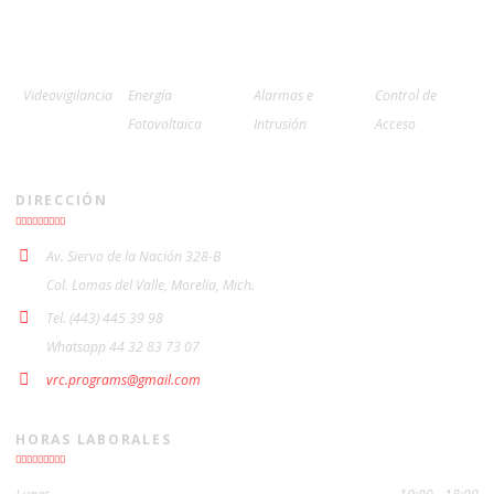
Videovigilancia
Energía
Alarmas e
Control de
Fotovoltaica
Intrusión
Acceso
DIRECCIÓN
Av. Siervo de la Nación 328-B
Col. Lomas del Valle, Morelia, Mich.
Tel. (443) 445 39 98
Whatsapp 44 32 83 73 07
vrc.programs@gmail.com
HORAS LABORALES