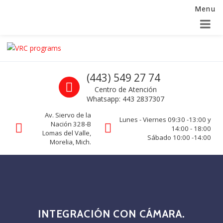
Menu
Alta para integradores y distribuidores
SOLICITAR FORMULARIO
Skip to navigation
Skip to content
VRC programs
Call us
(443) 549 27 74
La seguridad de su empresa es nuestro negocio.
Centro de Atención
Whatsapp: 443 2837307
Av. Siervo de la
Lunes - Viernes 09:30 -13:00 y
Nación 328-B
14:00 - 18:00
Lomas del Valle,
Sábado 10:00 -14:00
Morelia, Mich.
INTEGRACIÓN CON CÁMARA.