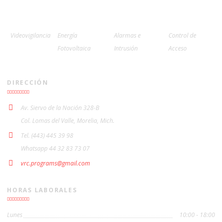
Videovigilancia
Energía
Alarmas e
Control de
Fotovoltaica
Intrusión
Acceso
DIRECCIÓN
Av. Siervo de la Nación 328-B
Col. Lomas del Valle, Morelia, Mich.
Tel. (443) 445 39 98
Whatsapp 44 32 83 73 07
vrc.programs@gmail.com
HORAS LABORALES
Lunes
10:00 - 18:00