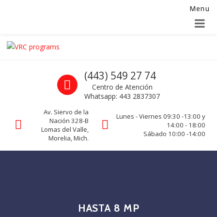
Menu
Alta para integradores y distribuidores
SOLICITAR FORMULARIO
Skip to navigation
Skip to content
VRC programs
Call us
(443) 549 27 74
La seguridad de su empresa es nuestro negocio.
Centro de Atención
Whatsapp: 443 2837307
Av. Siervo de la
Lunes - Viernes 09:30 -13:00 y
Nación 328-B
14:00 - 18:00
Lomas del Valle,
Sábado 10:00 -14:00
Morelia, Mich.
HASTA 8 MP