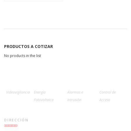
PRODUCTOS A COTIZAR
No products in the list
Videovigilancia
Energía
Alarmas e
Control de
Fotovoltaica
Intrusión
Acceso
DIRECCIÓN