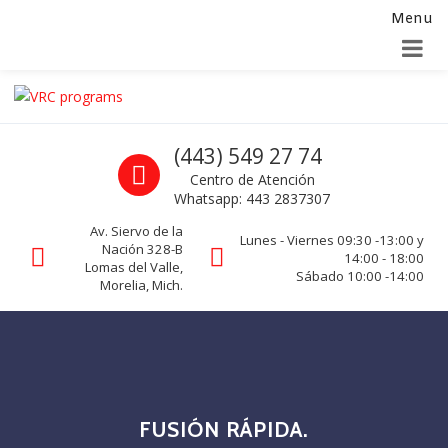
Menu
Alta para integradores y distribuidores
SOLICITAR FORMULARIO
Skip to navigation
Skip to content
VRC programs
Call us
(443) 549 27 74
La seguridad de su empresa es nuestro negocio.
Centro de Atención
Whatsapp: 443 2837307
Av. Siervo de la
Lunes - Viernes 09:30 -13:00 y
Nación 328-B
14:00 - 18:00
Lomas del Valle,
Sábado 10:00 -14:00
Morelia, Mich.
FUSIÓN RÁPIDA.