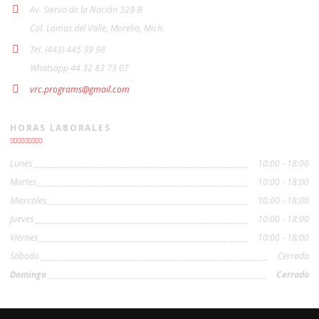
Av. Siervo de la Nación 328-B
Col. Lomas del Valle, Morelia, Mich.
Tel. (443) 445 39 98
Whatsapp 44 32 83 73 07
vrc.programs@gmail.com
HORAS LABORALES
Lunes
10:00 - 18:00
Martes
10:00 - 18:00
Miercoles
10:00 - 18:00
Jueves
10:00 - 18:00
Viernes
10:00 - 18:00
Sábado
Cerrado
Domingo
Cerrado