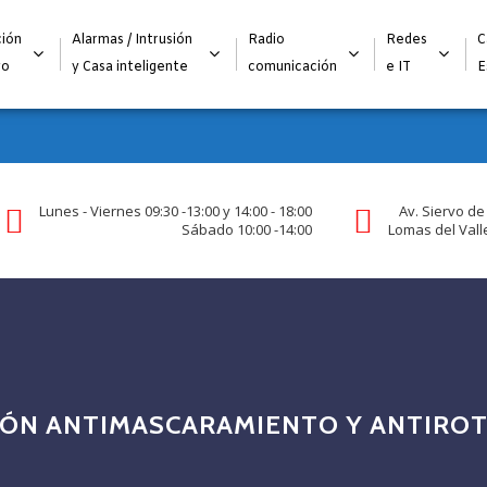
Alta para integradores y distribuidores
SOLICITAR FORMULARI
ión
Alarmas / Intrusión
Radio
Redes
C
go
y Casa inteligente
comunicación
e IT
E
Lunes - Viernes 09:30 -13:00 y 14:00 - 18:00
Av. Siervo de
Sábado 10:00 -14:00
Lomas del Valle
ÓN ANTIMASCARAMIENTO Y ANTIRO