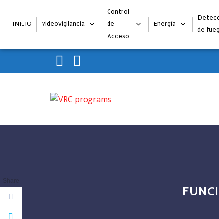
Control
Detecc
INICIO
Videovigilancia
de
Energía
de fue
Acceso
Skip to navigation
Skip to content
VRC programs
La seguridad de su empresa es nuestro negocio.
Share
FUNCI