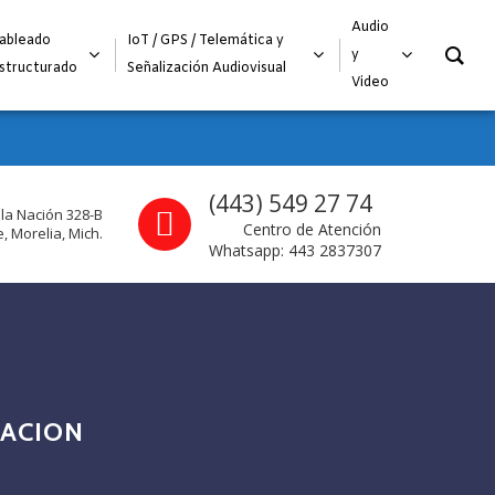
O
Audio
ableado
IoT / GPS / Telemática y
y
structurado
Señalización Audiovisual
Video
Call us
(443) 549 27 74
 la Nación 328-B
Centro de Atención
, Morelia, Mich.
Whatsapp: 443 2837307
TACION