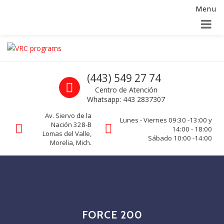
Menu
Alta para integradores y distribuidores
SOLICITAR FORMULARIO
Skip to navigation
Skip to content
VRC programs
Call us
(443) 549 27 74
La seguridad de su empresa es nuestro negocio.
Centro de Atención
Whatsapp: 443 2837307
Av. Siervo de la
Lunes - Viernes 09:30 -13:00 y
Nación 328-B
14:00 - 18:00
Lomas del Valle,
Sábado 10:00 -14:00
Morelia, Mich.
FORCE 200