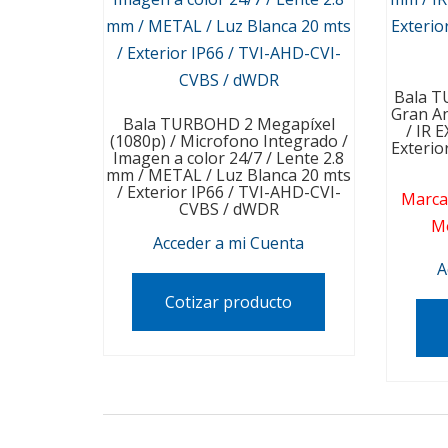
Bala T
Gran An
Bala TURBOHD 2 Megapíxel
/ IR 
(1080p) / Microfono Integrado /
Exterio
Imagen a color 24/7 / Lente 2.8
mm / METAL / Luz Blanca 20 mts
/ Exterior IP66 / TVI-AHD-CVI-
Marca
CVBS / dWDR
M
Acceder a mi Cuenta
A
Cotizar producto