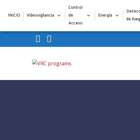
Control
Detecc
INICIO
Videovigilancia
de
Energía
de fue
Acceso
Skip to navigation
Skip to content
VRC programs
La seguridad de su empresa es nuestro negocio.