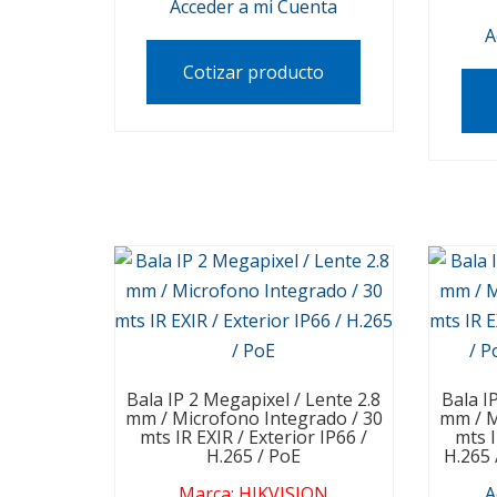
Acceder a mi Cuenta
A
Cotizar producto
Bala IP 2 Megapixel / Lente 2.8
Bala I
mm / Microfono Integrado / 30
mm / M
mts IR EXIR / Exterior IP66 /
mts I
H.265 / PoE
H.265 
Marca
:
HIKVISION
A