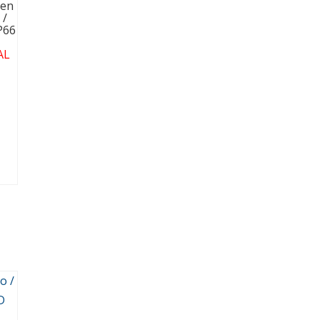
gen
 /
P66
AL