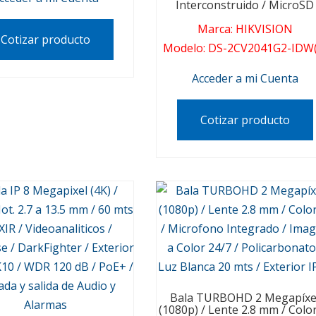
Interconstruido / MicroSD
Marca
:
HIKVISION
Cotizar producto
Modelo
:
DS-2CV2041G2-IDW(
Acceder a mi Cuenta
Cotizar producto
Bala TURBOHD 2 Megapíxe
(1080p) / Lente 2.8 mm / Colo