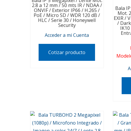
Bala IP 5 Megapixel / Lente Mot.
2.8 a 12 mm / 50 mts IR / NDAA /
Bala IP
ONVIF / Exterior IP66 / H.265 /
Mot. 2
PoE / Micro SD / WDR 120 dB /
EXIR / 
HLC / Serie 30 / Honeywell
/ Dark
Security
IK10
Entr
Acceder a mi Cuenta
Cotizar producto
Model
A