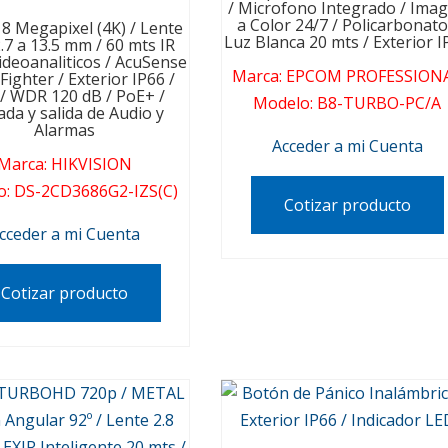
/ Microfono Integrado / Ima
a Color 24/7 / Policarbonato
 8 Megapixel (4K) / Lente
Luz Blanca 20 mts / Exterior I
.7 a 13.5 mm / 60 mts IR
Videoanaliticos / AcuSense
Marca
:
EPCOM PROFESSION
Fighter / Exterior IP66 /
 / WDR 120 dB / PoE+ /
Modelo
:
B8-TURBO-PC/A
ada y salida de Audio y
Alarmas
Acceder a mi Cuenta
Marca
:
HIKVISION
o
:
DS-2CD3686G2-IZS(C)
Cotizar producto
cceder a mi Cuenta
Cotizar producto