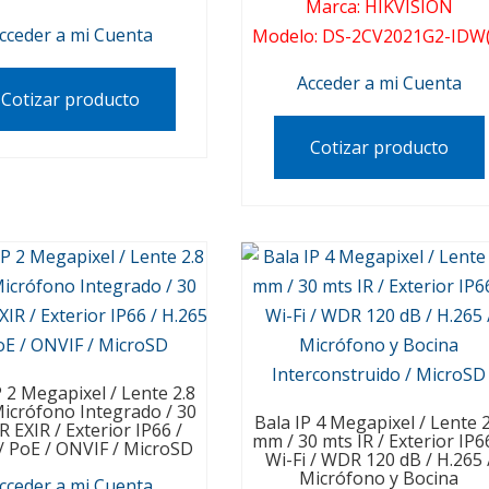
Marca
:
HIKVISION
cceder a mi Cuenta
Modelo
:
DS-2CV2021G2-IDW(
Acceder a mi Cuenta
Cotizar producto
Cotizar producto
P 2 Megapixel / Lente 2.8
icrófono Integrado / 30
Bala IP 4 Megapixel / Lente 2
R EXIR / Exterior IP66 /
mm / 30 mts IR / Exterior IP6
/ PoE / ONVIF / MicroSD
Wi-Fi / WDR 120 dB / H.265 
Micrófono y Bocina
cceder a mi Cuenta