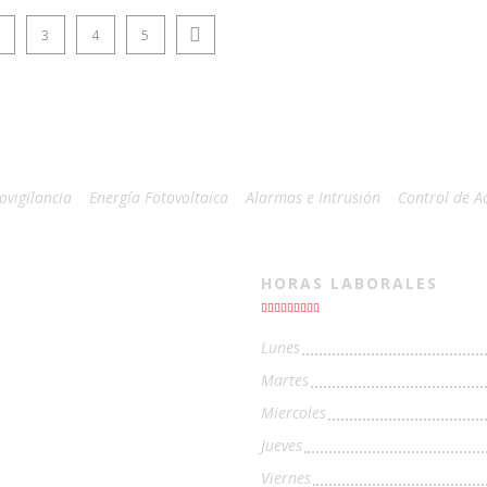
3
4
5
Next page
ovigilancia
Energía Fotovoltaica
Alarmas e Intrusión
Control de A
HORAS LABORALES
Lunes
Martes
Miercoles
Jueves
Viernes