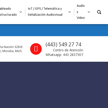
O
Audio
ableado
IoT / GPS / Telemática y
y
structurado
Señalización Audiovisual
Video
Call us
(443) 549 27 74
 la Nación 328-B
Centro de Atención
, Morelia, Mich.
Whatsapp: 443 2837307