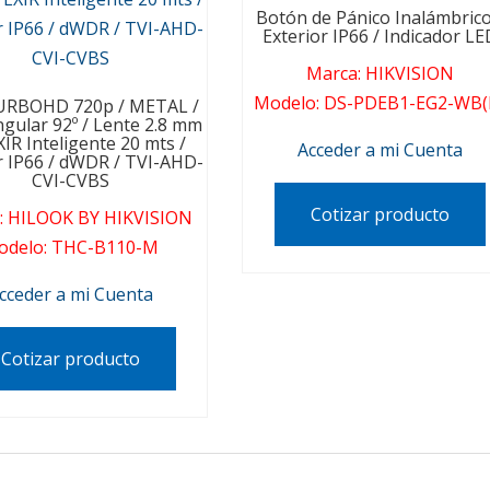
Botón de Pánico Inalámbrico
Exterior IP66 / Indicador LE
Marca
:
HIKVISION
Modelo
:
DS-PDEB1-EG2-WB(
URBOHD 720p / METAL /
gular 92º / Lente 2.8 mm
EXIR Inteligente 20 mts /
Acceder a mi Cuenta
r IP66 / dWDR / TVI-AHD-
CVI-CVBS
Cotizar producto
:
HILOOK BY HIKVISION
odelo
:
THC-B110-M
cceder a mi Cuenta
Cotizar producto