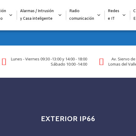
Alta para integradores y distribuidores
SOLICITAR FORMULARI
ión
Alarmas / Intrusión
Radio
Redes
C
go
y Casa inteligente
comunicación
e IT
E
Lunes - Viernes 09:30 -13:00 y 14:00 - 18:00
Av. Siervo de
Sábado 10:00 -14:00
Lomas del Valle
EXTERIOR IP66