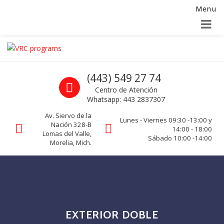
Menu
Alta para integradores y distribuidores
SOLICITAR FORMULARIO
Skip to navigation
Skip to content
VRC programs
Call us
(443) 549 27 74
La seguridad de su empresa es nuestro negocio.
Centro de Atención
Whatsapp: 443 2837307
Av. Siervo de la
Lunes - Viernes 09:30 -13:00 y
Nación 328-B
14:00 - 18:00
Lomas del Valle,
Sábado 10:00 -14:00
Morelia, Mich.
EXTERIOR DOBLE