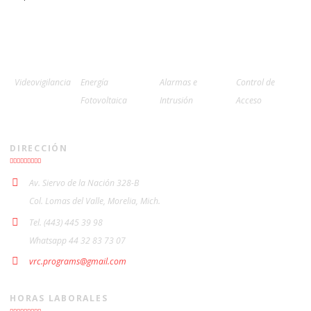
Videovigilancia
Energía
Alarmas e
Control de
Fotovoltaica
Intrusión
Acceso
DIRECCIÓN
Av. Siervo de la Nación 328-B
Col. Lomas del Valle, Morelia, Mich.
Tel. (443) 445 39 98
Whatsapp 44 32 83 73 07
vrc.programs@gmail.com
HORAS LABORALES