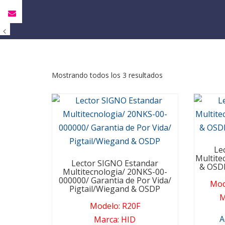
Mostrando todos los 3 resultados
Le
Multite
Lector SIGNO Estandar
& OSD
Multitecnologia/ 20NKS-00-
000000/ Garantia de Por Vida/
Mod
Pigtail/Wiegand & OSDP
M
Modelo
:
R20F
A
Marca
:
HID