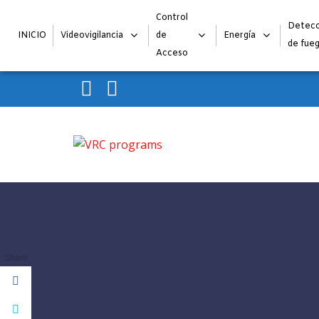
Control
Detecc
INICIO
Videovigilancia
de
Energía
de fue
Acceso
Skip to navigation
Skip to content
VRC programs
La seguridad de su empresa es nuestro negocio.
Share