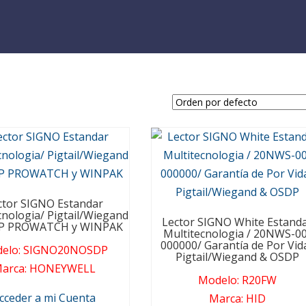
ctor SIGNO Estandar
cnologia/ Pigtail/Wiegand
Lector SIGNO White Estand
P PROWATCH y WINPAK
Multitecnologia / 20NWS-00
000000/ Garantía de Por Vid
elo
:
SIGNO20NOSDP
Pigtail/Wiegand & OSDP
arca
:
HONEYWELL
Modelo
:
R20FW
cceder a mi Cuenta
Marca
:
HID