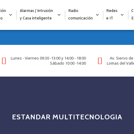
Alta para integradores y distribuidores
SOLICITAR FORMULARI
ión
Alarmas / Intrusión
Radio
Redes
C
go
y Casa inteligente
comunicación
e IT
E
Lunes - Viernes 09:30 -13:00 y 14:00 - 18:00
Av. Siervo de
Sábado 10:00 -14:00
Lomas del Valle
ESTANDAR MULTITECNOLOGIA