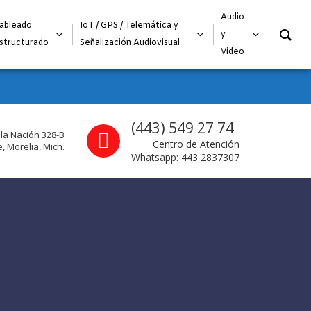
O
Audio
ableado
IoT / GPS / Telemática y
y
structurado
Señalización Audiovisual
Video
Call us
(443) 549 27 74
 la Nación 328-B
Centro de Atención
, Morelia, Mich.
Whatsapp: 443 2837307