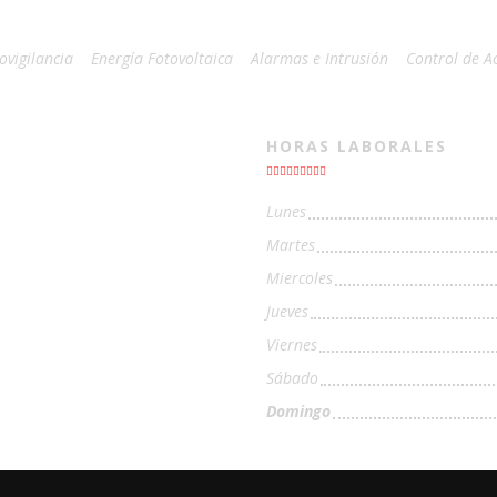
ovigilancia
Energía Fotovoltaica
Alarmas e Intrusión
Control de A
HORAS LABORALES
Lunes
Martes
Miercoles
Jueves
Viernes
Sábado
Domingo