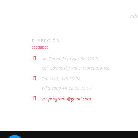
Vide
DIRECCIÓN
Av. Siervo de la Nación 328-B
Col. Lomas del Valle, Morelia, Mich.
Tel. (443) 445 39 98
Whatsapp 44 32 83 73 07
vrc.programs@gmail.com