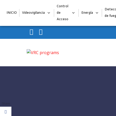
Control
Detecc
INICIO
Videovigilancia
de
Energía
de fue
Acceso
Skip to navigation
Skip to content
VRC programs
La seguridad de su empresa es nuestro negocio.
Share