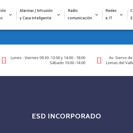
Alta para integradores y distribuidores
SOLICITAR FORMULARI
ión
Alarmas / Intrusión
Radio
Redes
C
go
y Casa inteligente
comunicación
e IT
E
Lunes - Viernes 09:30 -13:00 y 14:00 - 18:00
Av. Siervo de
Sábado 10:00 -14:00
Lomas del Valle
ESD INCORPORADO