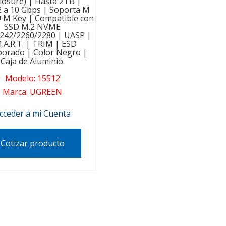
losure) | Hasta 2TB |
 a 10 Gbps | Soporta M
+M Key | Compatible con
SSD M.2 NVME
242/2260/2280 | UASP |
.A.R.T. | TRIM | ESD
porado | Color Negro |
Caja de Aluminio.
Modelo
:
15512
Marca
:
UGREEN
cceder a mi Cuenta
Cotizar producto