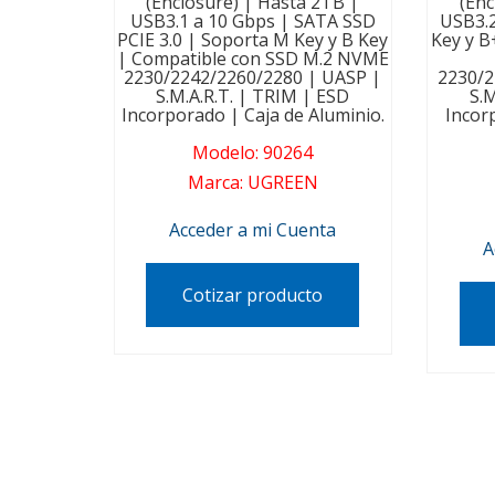
(Enclosure) | Hasta 2TB |
(Enc
USB3.1 a 10 Gbps | SATA SSD
USB3.2
PCIE 3.0 | Soporta M Key y B Key
Key y B
| Compatible con SSD M.2 NVME
2230/2242/2260/2280 | UASP |
2230/2
S.M.A.R.T. | TRIM | ESD
S.M
Incorporado | Caja de Aluminio.
Incor
Modelo
:
90264
Marca
:
UGREEN
Acceder a mi Cuenta
A
Cotizar producto