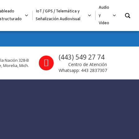
O
Audio
ableado
IoT / GPS / Telemática y
y
structurado
Señalización Audiovisual
Video
Call us
(443) 549 27 74
 la Nación 328-B
Centro de Atención
, Morelia, Mich.
Whatsapp: 443 2837307