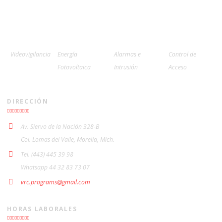
Videovigilancia
Energía
Alarmas e
Control de
Fotovoltaica
Intrusión
Acceso
DIRECCIÓN
Av. Siervo de la Nación 328-B
Col. Lomas del Valle, Morelia, Mich.
Tel. (443) 445 39 98
Whatsapp 44 32 83 73 07
vrc.programs@gmail.com
HORAS LABORALES