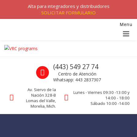
Alta para integradores y distribuidores
SOLICITAR FORMULARIO
Menu
Skip to navigation
Skip to content
VRC programs
Call us
(443) 549 27 74
La seguridad de su empresa es nuestro negocio.
Centro de Atención
Whatsapp: 443 2837307
Av. Siervo de la
Lunes - Viernes 09:30 -13:00 y
Nación 328-B
14:00 - 18:00
Lomas del Valle,
Sábado 10:00 -14:00
Morelia, Mich.