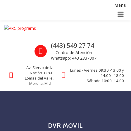
Menu
Alta para integradores y distribuidores
SOLICITAR FORMULARIO
Skip to navigation
Skip to content
VRC programs
Call us
(443) 549 27 74
La seguridad de su empresa es nuestro negocio.
Centro de Atención
Whatsapp: 443 2837307
Av. Siervo de la
Lunes - Viernes 09:30 -13:00 y
Nación 328-B
14:00 - 18:00
Lomas del Valle,
Sábado 10:00 -14:00
Morelia, Mich.
DVR MOVIL