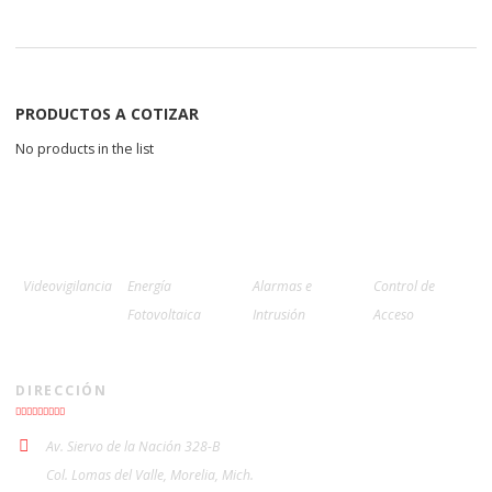
Next p
PRODUCTOS A COTIZAR
No products in the list
Videovigilancia
Energía
Alarmas e
Control de
Fotovoltaica
Intrusión
Acceso
DIRECCIÓN
Av. Siervo de la Nación 328-B
Col. Lomas del Valle, Morelia, Mich.