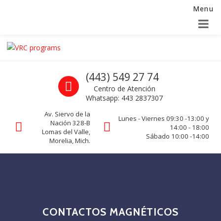
Menu
Alta para integradores y distribuidores
SOLICITAR FORMULARIO
Skip to navigation
Skip to content
VRC programs
Call us
(443) 549 27 74
La seguridad de su empresa es nuestro negocio.
Centro de Atención
Whatsapp: 443 2837307
Av. Siervo de la
Lunes - Viernes 09:30 -13:00 y
Nación 328-B
14:00 - 18:00
Lomas del Valle,
Sábado 10:00 -14:00
Morelia, Mich.
CONTACTOS MAGNÉTICOS