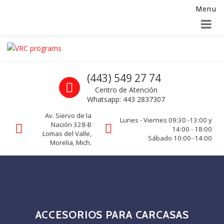
Menu
Alta para integradores y distribuidores
SOLICITAR FORMULARIO
Skip to navigation
Skip to content
VRC programs
Call us
(443) 549 27 74
La seguridad de su empresa es nuestro negocio.
Centro de Atención
Whatsapp: 443 2837307
Av. Siervo de la
Lunes - Viernes 09:30 -13:00 y
Nación 328-B
14:00 - 18:00
Lomas del Valle,
Sábado 10:00 -14:00
Morelia, Mich.
ACCESORIOS PARA CARCASAS