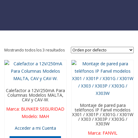
Mostrando todos los 3 resultados
Calefactor a 12V/250mA Para
Columnas Modelos MALTA,
CAV y CAV-W.
Montaje de pared para
Marca
:
BUNKER SEGURIDAD
teléfonos IP Fanvil modelos
X301 / X301P / X301G / X301W
Modelo
:
MAH
/ X303 / X303P / X303G /
X303W
Acceder a mi Cuenta
Marca
:
FANVIL