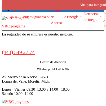
Alta para integra
Skip
Skip
Menu
ventas@vrcprograms.com
A
to
to
Facebook
Control
Detección
I
navigation
content
INICIO
Videovigilancia
de
Energía
de fuego
y
Acceso
i
VRC programs
La seguridad de su empresa es nuestro negocio.
Call
(443) 549 27 74
us
Centro de Atención
Whatsapp: 443 2837307
Av. Siervo de la Nación 328-B
Lomas del Valle, Morelia, Mich.
Lunes - Viernes 09:30 -13:00 y 14:00 - 18:00
Sábado 10:00 -14:00